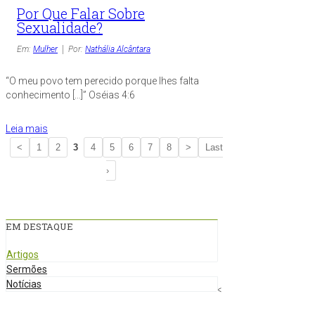
Por Que Falar Sobre
Sexualidade?
Em:
Mulher
Por:
Nathália Alcântara
“O meu povo tem perecido porque lhes falta
conhecimento [...]” Oséias 4:6
Leia mais
<
1
2
3
4
5
6
7
8
>
Last
›
EM DESTAQUE
Artigos
Sermões
Notícias
<