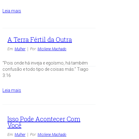
Leia mais
A Terra Fértil da Outra
Em:
Mulher
Por:
Micilene Machado
“Pois onde há inveja e egoísmo, há também
confusão e todo tipo de coisas más.” Tiago
3:16
Leia mais
Isso Pode Acontecer Com
Você
Em:
Mulher
Por:
Micilene Machado