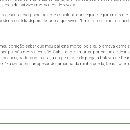
a perda do pai viveu momentos de revolta.
recebeu apoio psicológico e espiritual, conseguiu seguir em frente, 
ria ser feliz depois de tudo o que viveu. "Um dia, meu filho foi ques
 meu coração saber que meu pai está morto, pois eu o amava demais,
 meu pai não morreu em vão. Saber que ele morreu por causa de Jesu
e foi abençoado com a graça do perdão e ele prega a Palavra de Deu
ido. "Eu descobri que apesar do tamanho da minha queda, Deus pode me