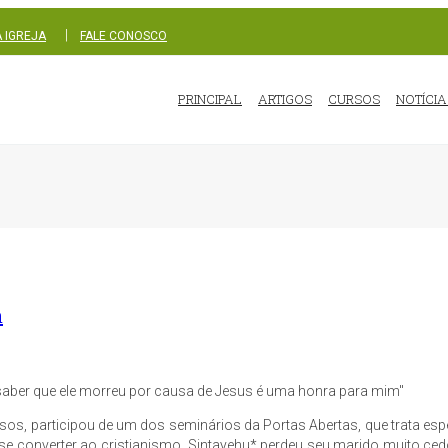
|
 IGREJA
FALE CONOSCO
PRINCIPAL
ARTIGOS
CURSOS
NOTÍCIA
a
saber que ele morreu por causa de Jesus é uma honra para mim"
osos, participou de um dos seminários da Portas Abertas, que trata e
m se converter ao cristianismo. Sintayehu* perdeu seu marido muito ced