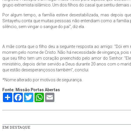
grupo extremista islâmico. Um dos filhos do casal que sentiu demais 
Por algum tempo, a família esteve desestabilizada, mas depois que 
Sintayehu conta que muitas pessoas não entendiam como a família pode
silêncio, sem vingar o sangue do pai", diz ela.
A mãe conta que o filho deu a seguinte resposta ao amigo: "Dói em
morrem pelo nome de Cristo. Não há necessidade de vingança, pois
que seu filho tem um coração preenchido pelo amor do Senhor. "El
ministério, depois de ter servido a Deus durante 20 anos com o mar
que estão desesperançosos também", conclui.
*Nome alterado por motivos de segurança.
Fonte: Missão Portas Abertas
Compartilhe
Facebook
Twitter
WhatsApp
Email
EM DESTAQUE