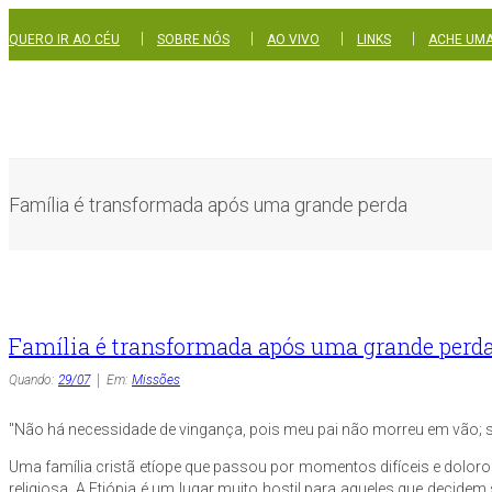
|
|
|
|
QUERO IR AO CÉU
SOBRE NÓS
AO VIVO
LINKS
ACHE UMA
Família é transformada após uma grande perda
Família é transformada após uma grande perd
Quando:
29/07
Em:
Missões
"Não há necessidade de vingança, pois meu pai não morreu em vão; 
Uma família cristã etíope que passou por momentos difíceis e dolor
religiosa. A Etiópia é um lugar muito hostil para aqueles que decide