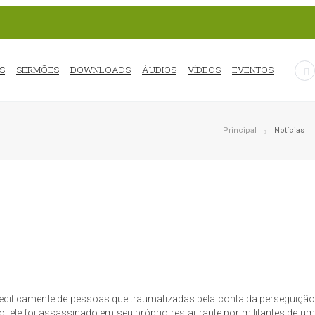
S
SERMÕES
DOWNLOADS
ÁUDIOS
VÍDEOS
EVENTOS
Principal
Notícias
specificamente de pessoas que traumatizadas pela conta da perseguição
o; ele foi assassinado em seu próprio restaurante por militantes de um