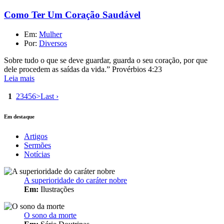
Como Ter Um Coração Saudável
Em:
Mulher
Por:
Diversos
Sobre tudo o que se deve guardar, guarda o seu coração, por que
dele procedem as saídas da vida.” Provérbios 4:23
Leia mais
1
2
3
4
5
6
>
Last ›
Em destaque
Artigos
Sermões
Notícias
A superioridade do caráter nobre
Em:
Ilustrações
O sono da morte