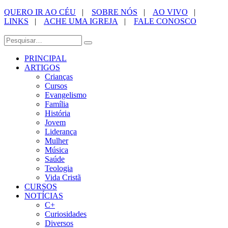
QUERO IR AO CÉU
|
SOBRE NÓS
|
AO VIVO
|
LINKS
|
ACHE UMA IGREJA
|
FALE CONOSCO
PRINCIPAL
ARTIGOS
Crianças
Cursos
Evangelismo
Família
História
Jovem
Liderança
Mulher
Música
Saúde
Teologia
Vida Cristã
CURSOS
NOTÍCIAS
C+
Curiosidades
Diversos