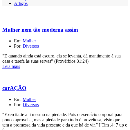
Artigos
Mulher nem tão moderna assim
Em:
Mulher
Por:
Diversos
"E quando ainda está escuro, ela se levanta, dá mantimento à sua
casa e tarefa às suas servas" (Provérbios 31:24)
Leia mais
corAÇÃO
Em:
Mulher
Por:
Diversos
“Exercita-te a ti mesmo na piedade. Pois o exercício corporal para
pouco aproveita, mas a piedade para tudo é proveitosa, visto que
tem a promessa da vida presente e da que há de vir.” I Tim .4: 7 up e