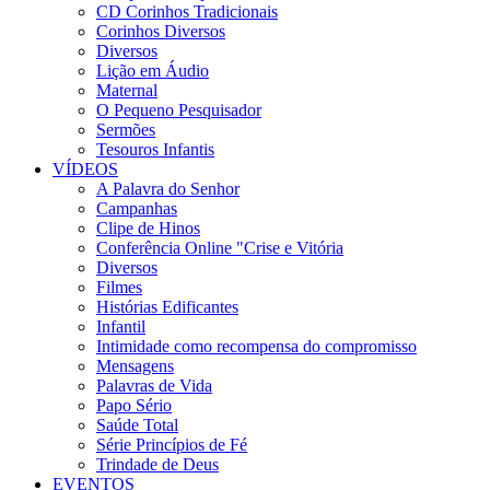
CD Corinhos Tradicionais
Corinhos Diversos
Diversos
Lição em Áudio
Maternal
O Pequeno Pesquisador
Sermões
Tesouros Infantis
VÍDEOS
A Palavra do Senhor
Campanhas
Clipe de Hinos
Conferência Online "Crise e Vitória
Diversos
Filmes
Histórias Edificantes
Infantil
Intimidade como recompensa do compromisso
Mensagens
Palavras de Vida
Papo Sério
Saúde Total
Série Princípios de Fé
Trindade de Deus
EVENTOS