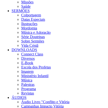
Missões
Saúde
SERMÕES
Colportagem
Datas Especiais
Ilustrações
Mordomia
Música e Adoração
Série Doutrinas
Sobre Sermões
Vida Cristã
DOWNLOADS
Connect Class
Diversos
E-Book
Escola dos Profetas
Imagem
Ministério Infantil
Música
Palestras
Programa
Revistas
ÁUDIOS
Áudio Livro "Conflito e Vitória
Campanhas Impacto Vitória