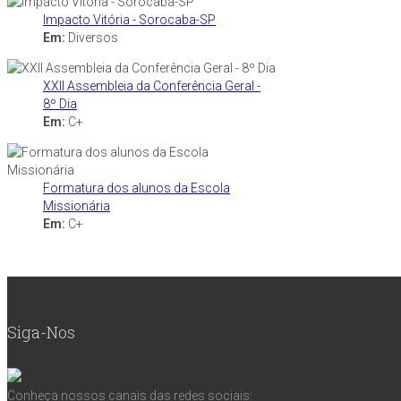
Impacto Vitória - Sorocaba-SP
Em:
Diversos
XXII Assembleia da Conferência Geral -
8º Dia
Em:
C+
Formatura dos alunos da Escola
Missionária
Em:
C+
Siga-Nos
Conheça nossos canais das redes sociais: