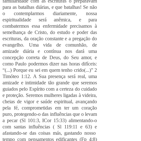
familiaridade com as escrituras o preparavam
para as batalhas diárias, e que batalhas! Se não
o contemplarmos diariamente, nossa
espiritualidade será anêmica, e para
combatermos essa enfermidade precisamos à
semelhança de Cristo, do estudo e poder das
escrituras, da oração constante e a pregação do
evangelho. Uma vida de comunhão, de
amizade diária e contínua nos dará uma
concepção correta de Deus, do Seu amor, e
como Paulo podermos dizer nas horas difíceis:
“(...) Porque eu sei em quem tenho crido(...)” 2
Timóteo 1:12. A Sua presença será real, uma
amizade e intimidade tão grande que seremos
guiados pelo Espírito com a certeza do cuidado
e proteção. Seremos mulheres ligadas à videira,
cheias de vigor e saúde espiritual, avançando
pela fé, comprometidas em ter um coração
puro, protegendo-o das influências que o levam
a pecar (Sl 101:3, ICor 15:33) alimentando-o
com santas influências ( Sl 119:11 e 63) e
afastando-se das coisas más, gastando nosso
tempo com pensamentos edificantes (Fp 4:8)