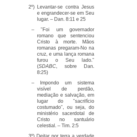
2º) Levantar-se contra Jesus
e engrandecer-se em Seu
lugar. – Dan. 8:11 e 25
– "Foi um governador
romano que sentenciou
Cristo à morte. Mãos
romanas pregaram-No na
cruz, e uma lança romana
furou o Seu lado."
(
SDABC
, sobre Dan.
8:25)
– Impondo um sistema
visível de perdão,
mediação e salvação, em
lugar do "sacrifício
costumado", ou seja, do
ministério sacerdotal de
Cristo no santuário
celestial. – Tim. 2:5
3º) Deitar por terra a verdade