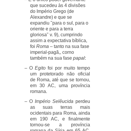
que sucedeu às 4 divisões
do Império Grego (de
Alexandre) e que se
expandiu "para o sul, para o
oriente e para a terra
gloriosa" v. 9), cumprindo
assim a expectativa bíblica,
foi
Roma
– tanto na sua fase
imperial-pagã,, corno
também na sua fase
papal
:
– O
Egito
foi por muito tempo
um protetorado não oficial
de Roma, até que se tornou,
em 30 AC, uma província
romana.
– O
Império Selêucida
perdeu
as suas terras mais
ocidentais para Roma, ainda
em 190 AC, e finalmente
tornou-se a província
romana da Síria em 65 AC,