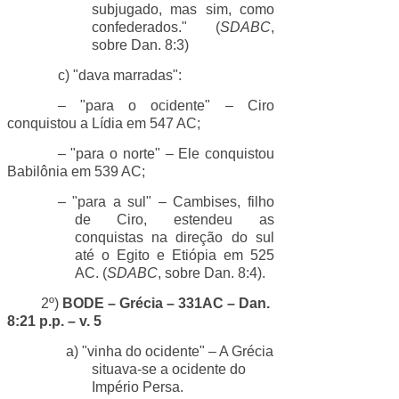
subjugado, mas sim, como
confederados." (
SDABC
,
sobre Dan. 8:3)
c) "dava marradas":
– "para o ocidente" – Ciro
conquistou a Lídia em 547 AC;
– "para o norte" – Ele conquistou
Babilônia em 539 AC;
– "para a sul" – Cambises, filho
de Ciro, estendeu as
conquistas na direção do sul
até o Egito e Etiópia em 525
AC. (
SDABC
, sobre Dan. 8:4).
2º)
BODE – Grécia – 331AC – Dan.
8:21 p.p. – v. 5
a) "vinha do ocidente" – A Grécia
situava-se a ocidente do
Império Persa.