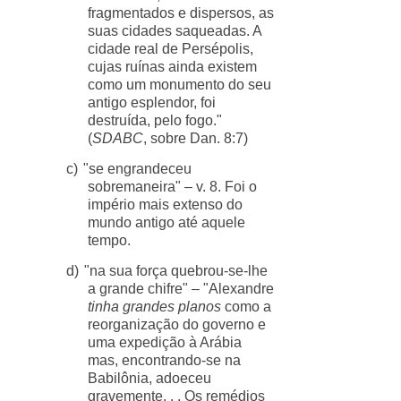
fragmentados e dispersos, as
suas cidades saqueadas. A
cidade real de Persépolis,
cujas ruínas ainda existem
como um monumento do seu
antigo esplendor, foi
destruída, pelo fogo."
(
SDABC
, sobre Dan. 8:7)
c)
"se engrandeceu
sobremaneira" – v. 8. Foi o
império mais extenso do
mundo antigo até aquele
tempo.
d)
"na sua força quebrou-se-lhe
a grande chifre" – "Alexandre
tinha grandes planos
como a
reorganização do governo e
uma expedição à Arábia
mas, encontrando-se na
Babilônia, adoeceu
gravemente. . . Os remédios