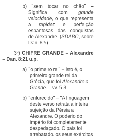
b) "sem tocar no chão" –
Significa com
grande
velocidade
, o que representa
a
rapidez
e perfeição
espantosas das conquistas
de Alexandre. (
SDABC
, sobre
Dan. 8:5).
3º)
CHIFRE GRANDE – Alexandre
– Dan. 8:21 u.p.
a)
"o primeiro rei" – Isto é, o
primeiro grande rei da
Grécia, que foi
Alexandre o
Grande
. – vv. 5-8
b)
"enfurecido" – "A linguagem
deste verso retrata a inteira
sujeição da Pérsia a
Alexandre. O poderio do
império foi completamente
despedaçado. O país foi
arrebatado, os seus exércitos