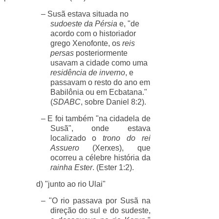
– Susã estava situada no
sudoeste da Pérsia
e, "de
acordo com o historiador
grego Xenofonte, os
reis
persas
posteriormente
usavam a cidade como uma
residência de inverno
, e
passavam o resto do ano em
Babilônia ou em Ecbatana."
(
SDABC
, sobre Daniel 8:2).
– E foi também "na cidadela de
Susã", onde estava
localizado o
trono do rei
Assuero
(Xerxes), que
ocorreu a célebre história da
rainha Ester
. (Ester 1:2).
d) "junto ao rio Ulai"
– "O rio passava por Susã na
direção do sul e do sudeste,