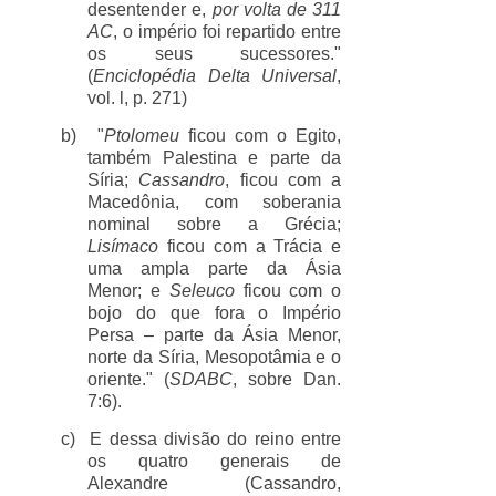
desentender e,
por volta de 311
AC
, o império foi repartido entre
os seus sucessores."
(
Enciclopédia Delta Universal
,
vol. l, p. 271)
b)
"
Ptolomeu
ficou com o Egito,
também Palestina e parte da
Síria;
Cassandro
, ficou com a
Macedônia, com soberania
nominal sobre a Grécia;
Lisímaco
ficou com a Trácia e
uma ampla parte da Ásia
Menor; e
Seleuco
ficou com o
bojo do que fora o Império
Persa – parte da Ásia Menor,
norte da Síria, Mesopotâmia e o
oriente." (
SDABC
, sobre Dan.
7:6).
c)
E dessa divisão do reino entre
os quatro generais de
Alexandre (Cassandro,