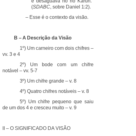
e desaguava no rio Karun."
(
SDABC
, sobre Daniel 1:2).
– Esse é o contexto da visão.
B – A Descrição da Visão
1º) Um carneiro com dois chifres –
vv. 3 e 4
2º) Um bode com um chifre
notável – vv. 5-7
3º) Um chifre grande – v. 8
4º) Quatro chifres notáveis – v. 8
5º) Um chifre pequeno que saiu
de um dos 4 e cresceu muito – v. 9
II – O SIGNIFICADO DA VISÃO