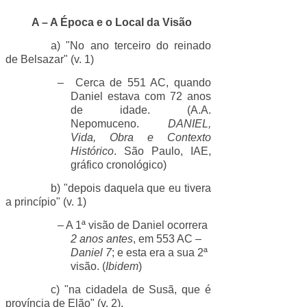
A – A Época e o Local da Visão
a) "No ano terceiro do reinado
de Belsazar" (v. 1)
–
Cerca de 551 AC, quando
Daniel estava com 72 anos
de idade. (A.A.
Nepomuceno.
DANIEL,
Vida, Obra e Contexto
Histórico
. São Paulo, IAE,
gráfico cronológico)
b) "depois daquela que eu tivera
a princípio" (v. 1)
– A 1ª visão de Daniel ocorrera
2 anos antes
, em 553 AC –
Daniel 7
; e esta era a sua 2ª
visão. (
Ibidem
)
c) "na cidadela de Susã, que é
província de Elão" (v. 2).