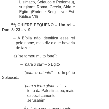
Lisímaco, Seleuco e Ptolomeu),
surgiram: Roma, Grécia, Síria e
Egito. (Enrique Berg – ver Est.
Bíblico VII)
5º)
CHIFRE PEQUENO – Um rei –
Dan. 8: 23 – v. 9
– A Bíblia não identifica esse rei
pelo nome, mas diz o que haveria
de fazer:
a) "se tornou muito forte":
–
"para o sul"
– o Egito
–
"para o oriente"
– o Império
Selêucida
–
"para a terra gloriosa"
– a
terra da Palestina, ou, mais
especificamente,
Jerusalém
– É o único poder governante