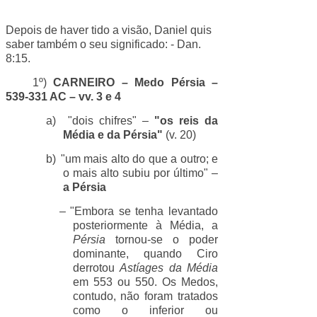
Depois de haver tido a visão, Daniel quis
saber também o seu significado: - Dan.
8:15.
1º)
CARNEIRO – Medo Pérsia –
539-331 AC – vv. 3 e 4
a)
"dois chifres" –
"os reis da
Média e da Pérsia"
(v. 20)
b)
"um mais alto do que a outro; e
o mais alto subiu por último" –
a Pérsia
– "Embora se tenha levantado
posteriormente à Média, a
Pérsia
tornou-se o poder
dominante, quando Ciro
derrotou
Astíages da Média
em 553 ou 550. Os Medos,
contudo, não foram tratados
como o inferior ou