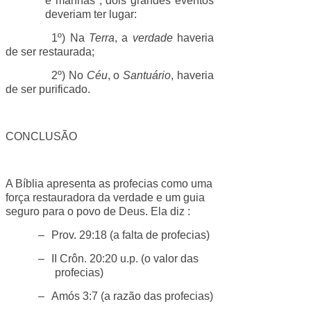
e manhãs", dois grandes eventos
deveriam ter lugar:
1º) Na
Terra
, a
verdade
haveria
de ser restaurada;
2º) No
Céu
, o
Santuário
, haveria
de ser purificado.
CONCLUSÃO
A Bíblia apresenta as profecias como uma
força restauradora da verdade e um guia
seguro para o povo de Deus. Ela diz :
–
Prov. 29:18 (a falta de profecias)
–
II Crôn. 20:20 u.p. (o valor das
profecias)
–
Amós 3:7 (a razão das profecias)