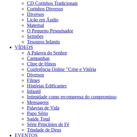
CD Corinhos Tradicionais
Corinhos Diversos
Diversos
Lição em Áudio
Maternal
O Pequeno Pesquisador
Sermões
Tesouros Infantis
VÍDEOS
A Palavra do Senhor
Campanhas
Clipe de Hinos
Conferência Online "Crise e Vitória
Diversos
Filmes
Histórias Edificantes
Infantil
Intimidade como recompensa do compromisso
Mensagens
Palavras de Vida
Papo Sério
Saúde Total
Série Princípios de Fé
Trindade de Deus
EVENTOS