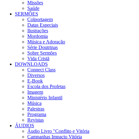
Missões
Saúde
SERMÕES
Colportagem
Datas Especiais
Ilustrações
Mordomia
Música e Adoração
Série Doutrinas
Sobre Sermões
Vida Cristã
DOWNLOADS
Connect Class
Diversos
E-Book
Escola dos Profetas
Imagem
Ministério Infantil
Música
Palestras
Programa
Revistas
ÁUDIOS
Áudio Livro "Conflito e Vitória
Campanhas Impacto Vitória