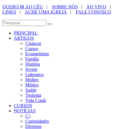
QUERO IR AO CÉU
|
SOBRE NÓS
|
AO VIVO
|
LINKS
|
ACHE UMA IGREJA
|
FALE CONOSCO
PRINCIPAL
ARTIGOS
Crianças
Cursos
Evangelismo
Família
História
Jovem
Liderança
Mulher
Música
Saúde
Teologia
Vida Cristã
CURSOS
NOTÍCIAS
C+
Curiosidades
Diversos