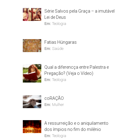
Série Salvos pela Graça – a imutável
Lei de Deus
Em:
Teologia
Fatias Húngaras
Em:
Saúde
Qual a diferencça entre Palestra e
Pregação? (Veja o Vídeo)
Em:
Teologia
coRAÇÃO
Em:
Mulher
A ressurreição e o aniquilamento
dos ímpios no fim do milênio
Em:
Teologia