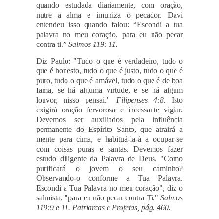
quando estudada diariamente, com oração,
nutre a alma e imuniza o pecador. Davi
entendeu isso quando falou: “Escondi a tua
palavra no meu coração, para eu não pecar
contra ti.”
Salmos 119: 11.
Diz Paulo: "Tudo o que é verdadeiro, tudo o
que é honesto, tudo o que é justo, tudo o que é
puro, tudo o que é amável, tudo o que é de boa
fama, se há alguma virtude, e se há algum
louvor, nisso pensai."
Filipenses 4:8.
Isto
exigirá oração fervorosa e incessante vigiar.
Devemos ser auxiliados pela influência
permanente do Espírito Santo, que atrairá a
mente para cima, e habituá-la-á a ocupar-se
com coisas puras e santas. Devemos fazer
estudo diligente da Palavra de Deus. "Como
purificará o jovem o seu caminho?
Observando-o conforme a Tua Palavra.
Escondi a Tua Palavra no meu coração", diz o
salmista, "para eu não pecar contra Ti."
Salmos
119:9 e 11. Patriarcas e Profetas, pág. 460.