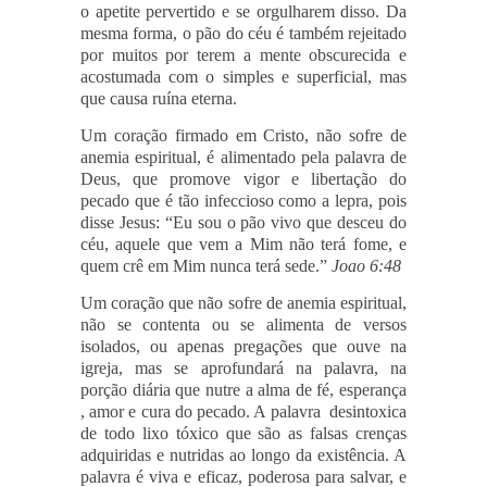
o apetite pervertido e se orgulharem disso. Da
mesma forma, o pão do céu é também rejeitado
por muitos por terem a mente obscurecida e
acostumada com o simples e superficial, mas
que causa ruína eterna.
Um coração firmado em Cristo, não sofre de
anemia espiritual, é alimentado pela palavra de
Deus, que promove vigor e libertação do
pecado que é tão infeccioso como a lepra, pois
disse Jesus: “Eu sou o pão vivo que desceu do
céu, aquele que vem a Mim não terá fome, e
quem crê em Mim nunca terá sede.”
Joao 6:48
Um coração que não sofre de anemia espiritual,
não se contenta ou se alimenta de versos
isolados, ou apenas pregações que ouve na
igreja, mas se aprofundará na palavra, na
porção diária que nutre a alma de fé, esperança
, amor e cura do pecado. A palavra desintoxica
de todo lixo tóxico que são as falsas crenças
adquiridas e nutridas ao longo da existência. A
palavra é viva e eficaz, poderosa para salvar, e