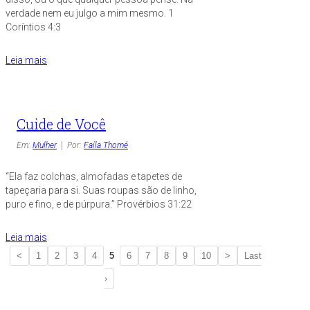
verdade nem eu julgo a mim mesmo. 1
Coríntios 4:3
Leia mais
Cuide de Você
Em:
Mulher
Por:
Faíla Thomé
“Ela faz colchas, almofadas e tapetes de
tapeçaria para si. Suas roupas são de linho,
puro e fino, e de púrpura.” Provérbios 31:22
Leia mais
<
1
2
3
4
5
6
7
8
9
10
>
Last
›