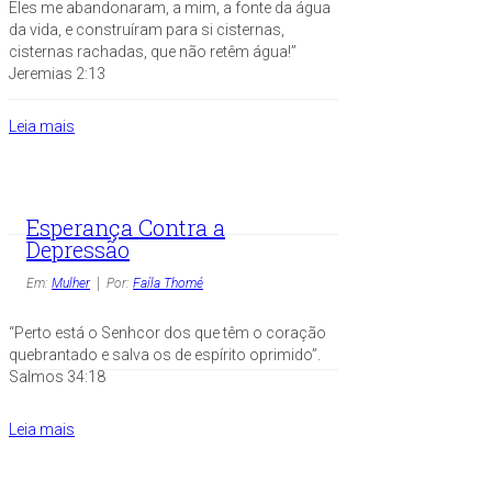
Eles me abandonaram, a mim, a fonte da água
da vida, e construíram para si cisternas,
cisternas rachadas, que não retêm água!”
Jeremias 2:13
Leia mais
Esperança Contra a
Depressão
Em:
Mulher
Por:
Faíla Thomé
“Perto está o Senhcor dos que têm o coração
quebrantado e salva os de espírito oprimido”.
Salmos 34:18
Leia mais