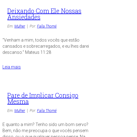
Deixando Com Ele Nossas
Ansiedades
Em:
Mulher
Por:
Faíla Thomé
“Venham a mim, todos vocês que estão
cansados e sobrecarregados, e eu lhes darei
descanso.” Mateus 11:28
Leia mais
Pare de Implicar Consigo
Mesma
Em:
Mulher
Por:
Faíla Thomé
E quanto a mim? Tenho sido um bom servo?
Bem, não me preocupa o que vocês pensem
disso, ou o que qualquer pessoa pense. Na