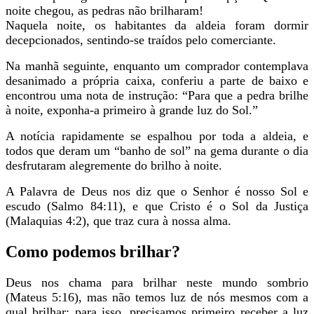
noite chegou, as pedras não brilharam!
Naquela noite, os habitantes da aldeia foram dormir
decepcionados, sentindo-se traídos pelo comerciante.
Na manhã seguinte, enquanto um comprador contemplava
desanimado a própria caixa, conferiu a parte de baixo e
encontrou uma nota de instrução: “Para que a pedra brilhe
à noite, exponha-a primeiro à grande luz do Sol.”
A notícia rapidamente se espalhou por toda a aldeia, e
todos que deram um “banho de sol” na gema durante o dia
desfrutaram alegremente do brilho à noite.
A Palavra de Deus nos diz que o Senhor é nosso Sol e
escudo (Salmo 84:11), e que Cristo é o Sol da Justiça
(Malaquias 4:2), que traz cura à nossa alma.
Como podemos brilhar?
Deus nos chama para brilhar neste mundo sombrio
(Mateus 5:16), mas não temos luz de nós mesmos com a
qual brilhar; para isso, precisamos primeiro receber a luz