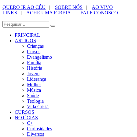
QUERO IR AO CÉU
|
SOBRE NÓS
|
AO VIVO
|
LINKS
|
ACHE UMA IGREJA
|
FALE CONOSCO
PRINCIPAL
ARTIGOS
Crianças
Cursos
Evangelismo
Família
História
Jovem
Liderança
Mulher
Música
Saúde
Teologia
Vida Cristã
CURSOS
NOTÍCIAS
C+
Curiosidades
Diversos