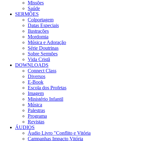
Missões
Saúde
SERMÕES
Colportagem
Datas Especiais
Ilustrações
Mordomia
Música e Adoração
Série Doutrinas
Sobre Sermões
Vida Cristã
DOWNLOADS
Connect Class
Diversos
E-Book
Escola dos Profetas
Imagem
Ministério Infantil
Música
Palestras
Programa
Revistas
ÁUDIOS
Áudio Livro "Conflito e Vitória
Campanhas Impacto Vitória