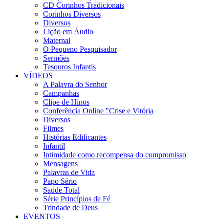
CD Corinhos Tradicionais
Corinhos Diversos
Diversos
Lição em Áudio
Maternal
O Pequeno Pesquisador
Sermões
Tesouros Infantis
VÍDEOS
A Palavra do Senhor
Campanhas
Clipe de Hinos
Conferência Online "Crise e Vitória
Diversos
Filmes
Histórias Edificantes
Infantil
Intimidade como recompensa do compromisso
Mensagens
Palavras de Vida
Papo Sério
Saúde Total
Série Princípios de Fé
Trindade de Deus
EVENTOS