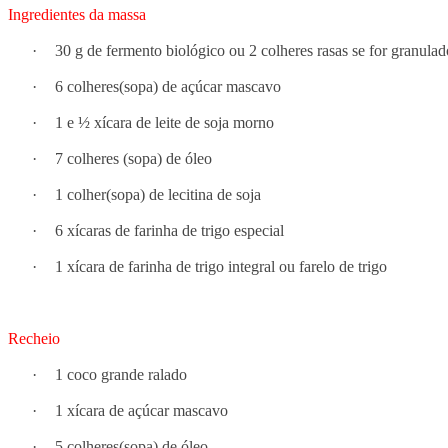
Ingredientes da massa
·
30 g de fermento biológico ou 2 colheres rasas se for granulad
·
6 colheres(sopa) de açúcar mascavo
·
1 e ½ xícara de leite de soja morno
·
7 colheres (sopa) de óleo
·
1 colher(sopa) de lecitina de soja
·
6 xícaras de farinha de trigo especial
·
1 xícara de farinha de trigo integral ou farelo de trigo
Recheio
·
1 coco grande ralado
·
1 xícara de açúcar mascavo
·
5 colheres(sopa) de óleo