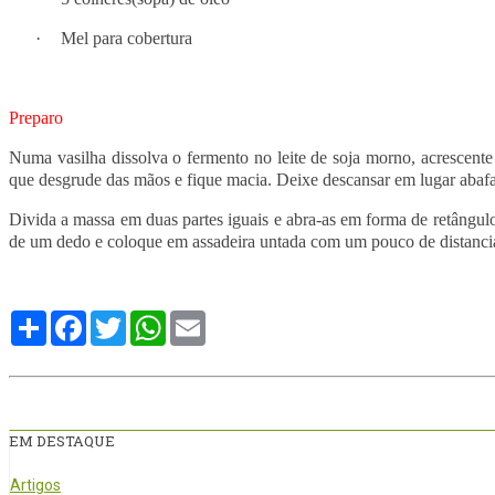
·
Mel para cobertura
Preparo
Numa vasilha dissolva o fermento no leite de soja morno, acrescente
que desgrude das mãos e fique macia. Deixe descansar em lugar abaf
Divida a massa em duas partes iguais e abra-as em forma de retângulo
de um dedo e coloque em assadeira untada com um pouco de distancia 
Compartilhe
Facebook
Twitter
WhatsApp
Email
EM DESTAQUE
Artigos