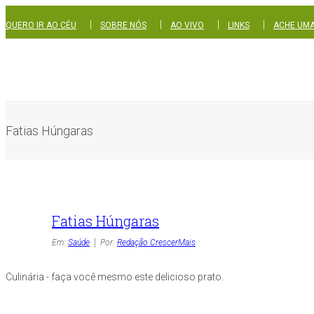
|
|
|
|
QUERO IR AO CÉU
SOBRE NÓS
AO VIVO
LINKS
ACHE UMA
Fatias Húngaras
Fatias Húngaras
Em:
Saúde
Por:
Redação CrescerMais
Culinária - faça você mesmo este delicioso prato.