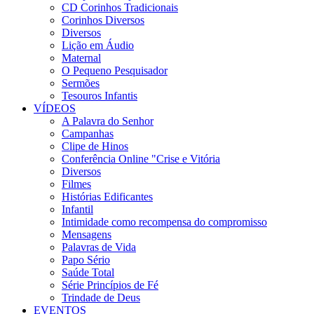
CD Corinhos Tradicionais
Corinhos Diversos
Diversos
Lição em Áudio
Maternal
O Pequeno Pesquisador
Sermões
Tesouros Infantis
VÍDEOS
A Palavra do Senhor
Campanhas
Clipe de Hinos
Conferência Online "Crise e Vitória
Diversos
Filmes
Histórias Edificantes
Infantil
Intimidade como recompensa do compromisso
Mensagens
Palavras de Vida
Papo Sério
Saúde Total
Série Princípios de Fé
Trindade de Deus
EVENTOS