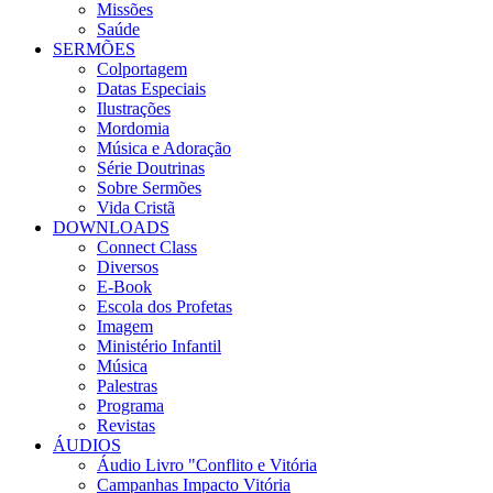
Missões
Saúde
SERMÕES
Colportagem
Datas Especiais
Ilustrações
Mordomia
Música e Adoração
Série Doutrinas
Sobre Sermões
Vida Cristã
DOWNLOADS
Connect Class
Diversos
E-Book
Escola dos Profetas
Imagem
Ministério Infantil
Música
Palestras
Programa
Revistas
ÁUDIOS
Áudio Livro "Conflito e Vitória
Campanhas Impacto Vitória