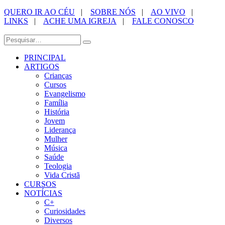
QUERO IR AO CÉU
|
SOBRE NÓS
|
AO VIVO
|
LINKS
|
ACHE UMA IGREJA
|
FALE CONOSCO
PRINCIPAL
ARTIGOS
Crianças
Cursos
Evangelismo
Família
História
Jovem
Liderança
Mulher
Música
Saúde
Teologia
Vida Cristã
CURSOS
NOTÍCIAS
C+
Curiosidades
Diversos