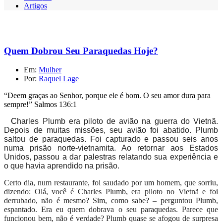
Artigos
Quem Dobrou Seu Paraquedas Hoje?
Em:
Mulher
Por:
Raquel Lage
“Deem graças ao Senhor, porque ele é bom. O seu amor dura para
sempre!” Salmos 136:1
C
harles Plumb era piloto de avião na guerra do Vietnã.
Depois de muitas missões, seu avião foi abatido. Plumb
saltou de paraquedas. Foi capturado e passou seis anos
numa prisão norte-vietnamita. Ao retornar aos Estados
Unidos, passou a dar palestras relatando sua experiência e
o que havia aprendido na prisão.
Certo dia, num restaurante, foi saudado por um homem, que sorriu,
dizendo: Olá, você é Charles Plumb, era piloto no Vietnã e foi
derrubado, não é mesmo? Sim, como sabe? – perguntou Plumb,
espantado. Era eu quem dobrava o seu paraquedas. Parece que
funcionou bem, não é verdade? Plumb quase se afogou de surpresa