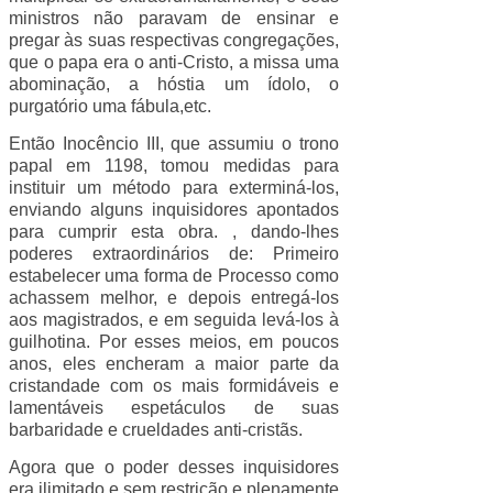
ministros não paravam de ensinar e
pregar às suas respectivas congregações,
que o papa era o anti-Cristo, a missa uma
abominação, a hóstia um ídolo, o
purgatório uma fábula,etc.
Então Inocêncio III, que assumiu o trono
papal em 1198, tomou medidas para
instituir um método para exterminá-los,
enviando alguns inquisidores apontados
para cumprir esta obra. , dando-lhes
poderes extraordinários de: Primeiro
estabelecer uma forma de Processo como
achassem melhor, e depois entregá-los
aos magistrados, e em seguida levá-los à
guilhotina. Por esses meios, em poucos
anos, eles encheram a maior parte da
cristandade com os mais formidáveis e
lamentáveis espetáculos de suas
barbaridade e crueldades anti-cristãs.
Agora que o poder desses inquisidores
era ilimitado e sem restrição e plenamente