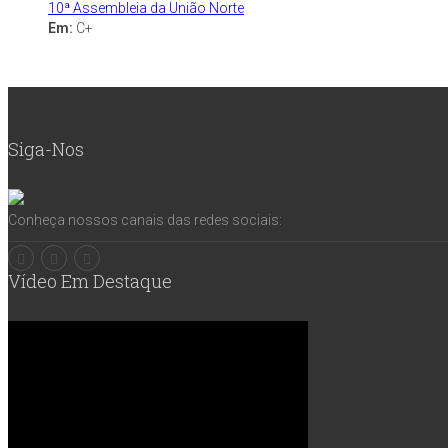
10ª Assembleia da União Norte
Em:
C+
Siga-Nos
Conheça nossos canais das redes sociais:
Vídeo Em Destaque