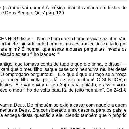
icrano) vai querer! A música infantil cantada em festas de
que Deus Sempre Quis’ pág. 129
 o SENHOR disse: —Não é bom que o homem viva sozinho. Vou
m foi ele iniciado pelo homem, mas estabelecido e criado por
ara mim? É normal que essas e outras perguntas invada os
elação ao seu filho Isaque: “
igo, que tomava conta de tudo o que ele tinha, e disse: —
ixará que o meu filho Isaque case com nenhuma mulher deste
. O empregado perguntou: —E o que é que eu faço se a moça
aça o meu filho voltar para lá, de jeito nenhum! O SENHOR, o
ntes. Ele vai enviar o seu Anjo para guiá-lo, e assim você
eve o meu filho de volta para lá, de jeito nenhum”. Gn 24:1-8
oravam a Deus. De ninguém se exigia casar com aquele a quem
mentes a Deus. Era considerado uma desonra para os pais, e
m a entrega desta questão a ele, crendo também que o próprio