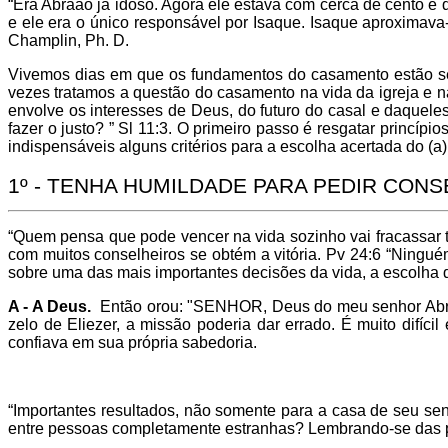
“Era Abraão já idoso. Agora ele estava com cerca de cento e qu
e ele era o único responsável por Isaque. Isaque aproximav
Champlin, Ph. D.
Vivemos dias em que os fundamentos do casamento estão sen
vezes tratamos a questão do casamento na vida da igreja e 
envolve os interesses de Deus, do futuro do casal e daque
fazer o justo? ” Sl 11:3. O primeiro passo é resgatar princí
indispensáveis alguns critérios para a escolha acertada do (a
1º - TENHA HUMILDADE PARA PEDIR CON
“Quem pensa que pode vencer na vida sozinho vai fracassar 
com muitos conselheiros se obtém a vitória. Pv 24:6 “Ninguém
sobre uma das mais importantes decisões da vida, a escolha 
A - A Deus.
Então orou: "SENHOR, Deus do meu senhor Abraã
zelo de Eliezer, a missão poderia dar errado. É muito difí
confiava em sua própria sabedoria.
“Importantes resultados, não somente para a casa de seu sen
entre pessoas completamente estranhas? Lembrando-se das pa