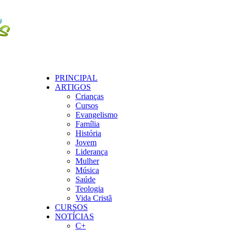
PRINCIPAL
ARTIGOS
Crianças
Cursos
Evangelismo
Família
História
Jovem
Liderança
Mulher
Música
Saúde
Teologia
Vida Cristã
CURSOS
NOTÍCIAS
C+