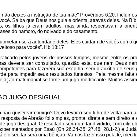
não deixes a instrução de tua mãe" Provérbios 6:20. Incluir 
você. Saiba que Deus nos guia e orienta, através deles. Na Bí
, os filhos já eram adultos, mas ainda respeitavam a orienta
 fases do namoro, do noivado e do casamento.
bmetam-se à autoridade deles. Eles cuidam de vocês como qu
oveitoso para vocês”. Hb 13:17
praticado pelos jovens de nossos tempos, mesmo entre os pro
as deveria ser consultado, questão esta, que nem Deus nem 
competentes para fazerem sua escolha, sem o auxílio de seus 
rde para impedir seus resultados funestos. Pela mesma falta
relação matrimonial se torne um jugo mortificante. Muitos assim
 AO JUGO DESIGUAL
não quiser vir comigo? Devo levar o seu filho de volta para 
6 A resposta de Abraão foi simples, pronta, direta e sem direi
jugo desigual. O resultado seria um lar dividido, com dificul
experimentados por Esaú (Gn 26.34-35; 27.46; 28.1-2.) e Judá 
á e o seu lar será uma bênção. Vamos fazer isso pela fé, meu 