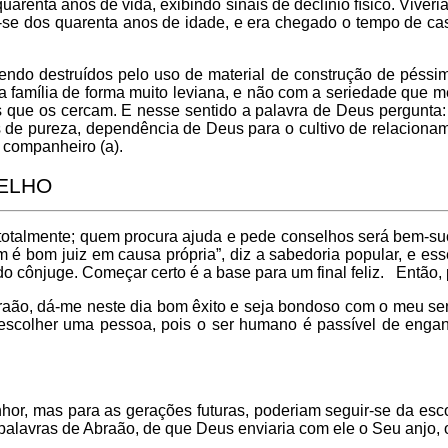
arenta anos de vida, exibindo sinais de declínio físico. Viveria 
a-se dos quarenta anos de idade, e era chegado o tempo de cas
do destruídos pelo uso de material de construção de péssima 
na família de forma muito leviana, e não com a seriedade que
les que os cercam. E nesse sentido a palavra de Deus pergunt
pios de pureza, dependência de Deus para o cultivo de relacion
) companheiro (a).
SELHO
totalmente; quem procura ajuda e pede conselhos será bem-suc
 é bom juiz em causa própria”, diz a sabedoria popular, e ess
do cônjuge. Começar certo é a base para um final feliz. Então
o, dá-me neste dia bom êxito e seja bondoso com o meu senh
cil escolher uma pessoa, pois o ser humano é passível de enga
hor, mas para as gerações futuras, poderiam seguir-se da esc
lavras de Abraão, de que Deus enviaria com ele o Seu anjo, 