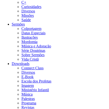
C+
Curiosidades
Diversos
Missões
Saúde
Sermões
Colportagem
Datas Especiais
Ilustrações
Mordomia
Música e Adoração
Série Doutrinas
Sobre Sermões
Vida Cristã
Downloads
Connect Class
Diversos
E-Book
Escola dos Profetas
Imagem
Ministério Infantil
Música
Palestras
Programa
Revistas