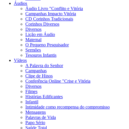
Áudios
Áudio Livro "Conflito e Vitória
Campanhas Impacto Vitória
CD Corinhos Tradicionais
Corinhos Diversos
Diversos
Lição em Áudio
Maternal
O Pequeno Pesquisador
Sermões
Tesouros Infantis
Vídeos
A Palavra do Senhor
Campanhas
Clipe de Hinos
Conferência Online "Crise e Vitória
Diversos
Filmes
Histórias Edificantes
Infantil
Intimidade como recompensa do compromisso
Mensagens
Palavras de Vida
Papo Sério
Saúde Total