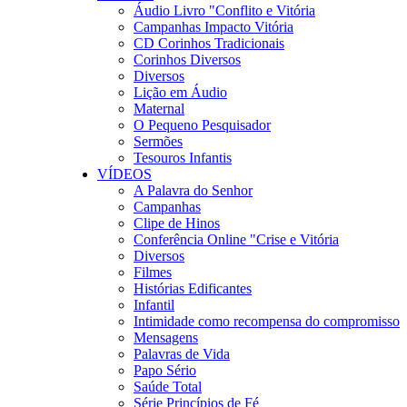
Áudio Livro "Conflito e Vitória
Campanhas Impacto Vitória
CD Corinhos Tradicionais
Corinhos Diversos
Diversos
Lição em Áudio
Maternal
O Pequeno Pesquisador
Sermões
Tesouros Infantis
VÍDEOS
A Palavra do Senhor
Campanhas
Clipe de Hinos
Conferência Online "Crise e Vitória
Diversos
Filmes
Histórias Edificantes
Infantil
Intimidade como recompensa do compromisso
Mensagens
Palavras de Vida
Papo Sério
Saúde Total
Série Princípios de Fé