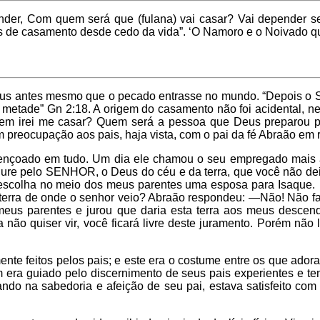
, Com quem será que (fulana) vai casar? Vai depender se (s
ões de casamento desde cedo da vida”. ‘O Namoro e o Noivado 
r Deus antes mesmo que o pecado entrasse no mundo. “Depois
 metade” Gn 2:18. A origem do casamento não foi acidental, ne
em irei me casar? Quem será a pessoa que Deus preparou p
reocupação aos pais, haja vista, com o pai da fé Abraão em r
çoado em tudo. Um dia ele chamou o seu empregado mais ant
Jure pelo SENHOR, o Deus do céu e da terra, que você não de
e escolha no meio dos meus parentes uma esposa para Isaque
 a terra de onde o senhor veio? Abraão respondeu: —Não! Não f
eus parentes e jurou que daria esta terra aos meus descende
ão quiser vir, você ficará livre deste juramento. Porém não l
ente feitos pelos pais; e este era o costume entre os que ad
 era guiado pelo discernimento de seus pais experientes e te
ando na sabedoria e afeição de seu pai, estava satisfeito co