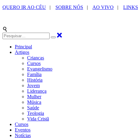
QUERO IR AO CÉU
|
SOBRE NÓS
|
AO VIVO
|
LINKS
Principal
Artigos
Crianças
Cursos
Evangelismo
Família
História
Jovem
Liderança
Mulher
Música
Saúde
Teologia
Vida Cristã
Cursos
Eventos
Notícias