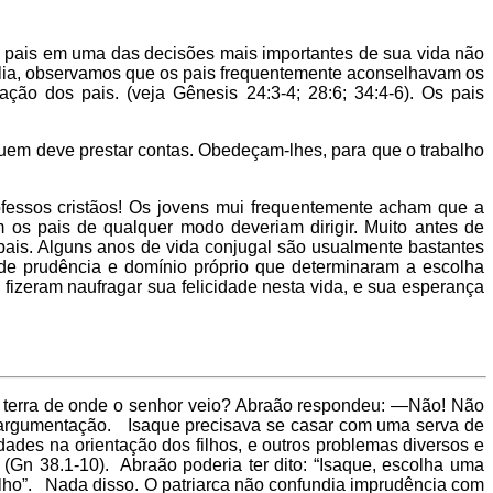
os pais em uma das decisões mais importantes de sua vida não
blia, observamos que os pais frequentemente aconselhavam os
ção dos pais. (veja Gênesis 24:3-4; 28:6; 34:4-6). Os pais
em deve prestar contas. Obedeçam-lhes, para que o trabalho
fessos cristãos! Os jovens mui frequentemente acham que a
os pais de qualquer modo deveriam dirigir. Muito antes de
pais. Alguns anos de vida conjugal são usualmente bastantes
 de prudência e domínio próprio que determinaram a escolha
 fizeram naufragar sua felicidade nesta vida, e sua esperança
a terra de onde o senhor veio? Abraão respondeu: —Não! Não
to a argumentação. Isaque precisava se casar com uma serva de
dades na orientação dos filhos, e outros problemas diversos e
(Gn 38.1-10). Abraão poderia ter dito: “Isaque, escolha uma
filho”. Nada disso. O patriarca não confundia imprudência com