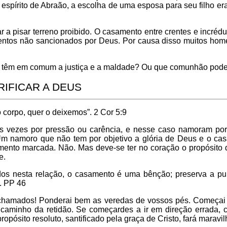
 espírito de Abraão, a escolha de uma esposa para seu filho er
 a pisar terreno proibido. O casamento entre crentes e incréd
mentos não sancionados por Deus. Por causa disso muitos h
têm em comum a justiça e a maldade? Ou que comunhão pode ter
RIFICAR A DEUS
o corpo, quer o deixemos”. 2 Cor 5:9
as vezes por pressão ou carência, e nesse caso namoram por
m namoro que não tem por objetivo a glória de Deus e o cas
nto marcada. Não. Mas deve-se ter no coração o propósito do
le.
dos nesta relação, o casamento é uma bênção; preserva a pu
”. PP 46
 chamados! Ponderai bem as veredas de vossos pés. Começai v
caminho da retidão. Se começardes a ir em direção errada, c
pósito resoluto, santificado pela graça de Cristo, fará maravilh