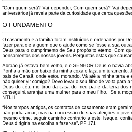
“Com quem será? Vai depender, Com quem será? Vai depender
aniversários já revela parte da curiosidade que cerca quest
O FUNDAMENTO
O casamento e a família foram instituídos e ordenados po
fazer para ele alguém que o ajude como se fosse a sua outra
Deus para o cumprimento de Seu propósito eterno. Com qu
pensamentos dos nossos jovens. Perguntas estas que causam p
Abraão já estava bem velho, e o SENHOR Deus o havia aben
Ponha a mão por baixo da minha coxa e faça um juramento. 
país de Canaã, onde estou morando. Vá até a minha terra 
não quiser vir comigo? Devo levar o seu filho de volta para
Deus do céu, me tirou da casa do meu pai e da terra dos m
conseguirá arranjar uma mulher para o meu filho. Se a moça n
NTLH
“Nos tempos antigos, os contratos de casamento eram geralm
não podia amar; mas na concessão de suas afeições o jovem
mesmo crime, seguir caminho contrário a este. Isaque, confi
Deus dirigiria na escolha a fazer-se”. PP 171