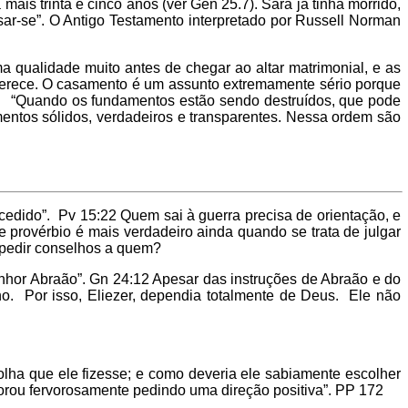
mais trinta e cinco anos (ver Gên 25.7). Sara já tinha morrido,
ar-se”. O Antigo Testamento interpretado por Russell Norman
qualidade muito antes de chegar ao altar matrimonial, e as
 merece. O casamento é um assunto extremamente sério porque
a: “Quando os fundamentos estão sendo destruídos, que pode
amentos sólidos, verdadeiros e transparentes. Nessa ordem são
edido”. Pv 15:22 Quem sai à guerra precisa de orientação, e
e provérbio é mais verdadeiro ainda quando se trata de julgar
, pedir conselhos a quem?
or Abraão”. Gn 24:12 Apesar das instruções de Abraão e do
no. Por isso, Eliezer, dependia totalmente de Deus. Ele não
olha que ele fizesse; e como deveria ele sabiamente escolher
orou fervorosamente pedindo uma direção positiva”. PP 172