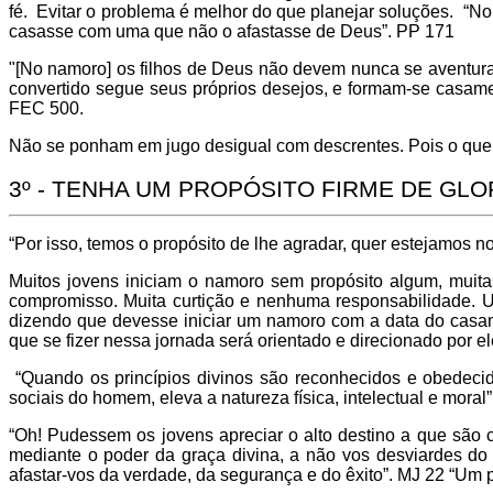
fé. Evitar o problema é melhor do que planejar soluções. “No
casasse com uma que não o afastasse de Deus”. PP 171
"[No namoro] os filhos de Deus não devem nunca se aventurar
convertido segue seus próprios desejos, e formam-se casa
FEC 500.
Não se ponham em jugo desigual com descrentes. Pois o que 
3º - TENHA UM PROPÓSITO FIRME DE GLO
“Por isso, temos o propósito de lhe agradar, quer estejamos n
Muitos jovens iniciam o namoro sem propósito algum, muit
compromisso. Muita curtição e nenhuma responsabilidade. U
dizendo que devesse iniciar um namoro com a data do casame
que se fizer nessa jornada será orientado e direcionado por e
“Quando os princípios divinos são reconhecidos e obedeci
sociais do homem, eleva a natureza física, intelectual e moral
“Oh! Pudessem os jovens apreciar o alto destino a que são
mediante o poder da graça divina, a não vos desviardes do 
afastar-vos da verdade, da segurança e do êxito”. MJ 22 “Um pro