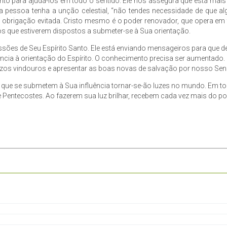
anto para ajudá-los em todo o sentido. Ele nos assegura que está mai
 pessoa tenha a unção celestial, “não tendes necessidade de que alg
obrigação evitada. Cristo mesmo é o poder renovador, que opera em t
 os que estiverem dispostos a submeter-se à Sua orientação.
ssões de Seu Espírito Santo. Ele está enviando mensageiros para que d
ncia à orientação do Espírito. O conhecimento precisa ser aumentado
ízos vindouros e apresentar as boas novas de salvação por nosso Senho
que se submetem à Sua influência tornar-se-ão luzes no mundo. Em tod
entecostes. Ao fazerem sua luz brilhar, recebem cada vez mais do pode