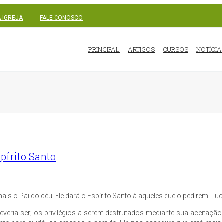
|
 IGREJA
FALE CONOSCO
PRINCIPAL
ARTIGOS
CURSOS
NOTÍCIA
pírito Santo
s o Pai do céu! Ele dará o Espírito Santo à aqueles que o pedirem. Luc
ria ser; os privilégios a serem desfrutados mediante sua aceitação