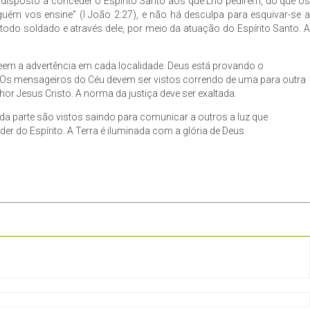
s disposto a conceder o Espírito Santo aos que Lho pedirem, do que os
uém vos ensine” (I João 2:27), e não há desculpa para esquivar-se a
odo soldado e através dele, por meio da atuação do Espírito Santo. A
eem a advertência em cada localidade. Deus está provando o
. Os mensageiros do Céu devem ser vistos correndo de uma para outra
r Jesus Cristo. A norma da justiça deve ser exaltada.
a parte são vistos saindo para comunicar a outros a luz que
r do Espírito. A Terra é iluminada com a glória de Deus.