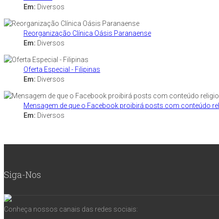
Em:
Diversos
Reorganização Clínica Oásis Paranaense
Em:
Diversos
Oferta Especial - Filipinas
Em:
Diversos
Mensagem de que o Facebook proibirá posts com conteúdo relig
Em:
Diversos
Siga-Nos
Conheça nossos canais das redes sociais: