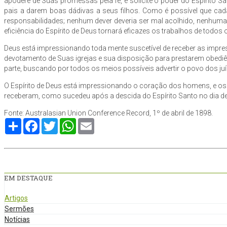
apodere de Suas promessas pela fé, e solicite o poder do Espírito S
pais a darem boas dádivas a seus filhos. Como é possível que cada
responsabilidades; nenhum dever deveria ser mal acolhido, nenhuma 
eficiência do Espírito de Deus tornará eficazes os trabalhos de todos
Deus está impressionando toda mente suscetível de receber as impre
devotamento de Suas igrejas e sua disposição para prestarem obediê
parte, buscando por todos os meios possíveis advertir o povo dos ju
O Espírito de Deus está impressionando o coração dos homens, e os 
receberam, como sucedeu após a descida do Espírito Santo no dia de P
Fonte: Australasian Union Conference Record, 1º de abril de 1898.
Compartilhe
Facebook
Twitter
WhatsApp
Email
EM DESTAQUE
Artigos
Sermões
Notícias