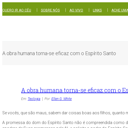
|
|
|
|
QUERO IR AO CÉU
SOBRE NÓS
AO VIVO
LINKS
ACHE UMA
A obra humana torna-se eficaz com o Espírito Santo
A obra humana torna-se eficaz com o Es
Em:
Teologia
Por:
Ellen G. White
Se vocês, que são maus, sabem dar coisas boas aos filhos, quanto mai
A promessa do dom do Espírito Santo não é compreendida como deve