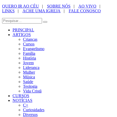
QUERO IR AO CÉU
|
SOBRE NÓS
|
AO VIVO
|
LINKS
|
ACHE UMA IGREJA
|
FALE CONOSCO
PRINCIPAL
ARTIGOS
Crianças
Cursos
Evangelismo
Família
História
Jovem
Liderança
Mulher
Música
Saúde
Teologia
Vida Cristã
CURSOS
NOTÍCIAS
C+
Curiosidades
Diversos