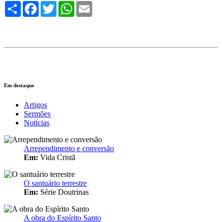
Compartilhe
Facebook
Twitter
WhatsApp
Email
Em destaque
Artigos
Sermões
Notícias
Arrependimento e conversão
Em:
Vida Cristã
O santuário terrestre
Em:
Série Doutrinas
A obra do Espírito Santo