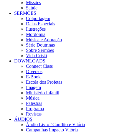
Missões
Saúde
SERMÕES
Colportagem
Datas Especiais
Ilustrações
Mordomia
Música e Adoração
Série Doutrinas
Sobre Sermões
Vida Cristã
DOWNLOADS
Connect Class
Diversos
E-Book
Escola dos Profetas
Imagem
Ministério Infantil
Música
Palestras
Programa
Revistas
ÁUDIOS
Áudio Livro "Conflito e Vitória
Campanhas Impacto Vitória