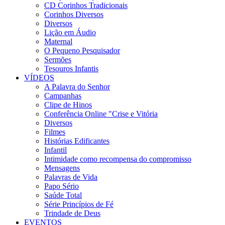
CD Corinhos Tradicionais
Corinhos Diversos
Diversos
Lição em Áudio
Maternal
O Pequeno Pesquisador
Sermões
Tesouros Infantis
VÍDEOS
A Palavra do Senhor
Campanhas
Clipe de Hinos
Conferência Online "Crise e Vitória
Diversos
Filmes
Histórias Edificantes
Infantil
Intimidade como recompensa do compromisso
Mensagens
Palavras de Vida
Papo Sério
Saúde Total
Série Princípios de Fé
Trindade de Deus
EVENTOS