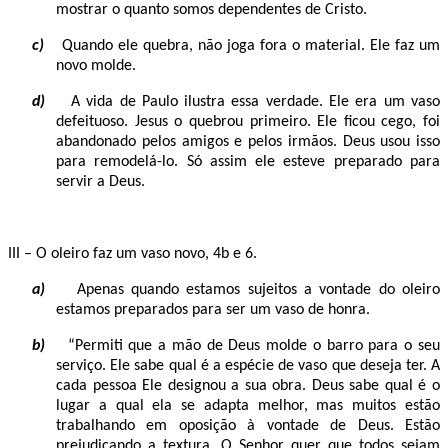
mostrar o quanto somos dependentes de Cristo.
c)
Quando ele quebra, não joga fora o material. Ele faz um
novo molde.
d)
A vida de Paulo ilustra essa verdade. Ele era um vaso
defeituoso. Jesus o quebrou primeiro. Ele ficou cego, foi
abandonado pelos amigos e pelos irmãos. Deus usou isso
para remodelá-lo. Só assim ele esteve preparado para
servir a Deus.
III – O oleiro faz um vaso novo, 4b e 6.
a)
Apenas quando estamos sujeitos a vontade do oleiro
estamos preparados para ser um vaso de honra.
b)
“Permiti que a mão de Deus molde o barro para o seu
serviço. Ele sabe qual é a espécie de vaso que deseja ter. A
cada pessoa Ele designou a sua obra. Deus sabe qual é o
lugar a qual ela se adapta melhor, mas muitos estão
trabalhando em oposição à vontade de Deus. Estão
prejudicando a textura. O Senhor quer que todos sejam