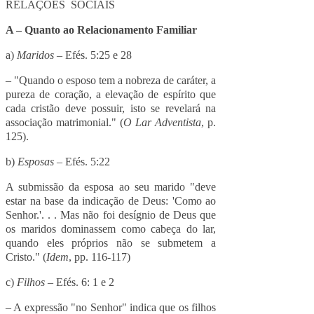
RELAÇÕES SOCIAIS
A – Quanto ao Relacionamento Familiar
a)
Maridos
– Efés. 5:25 e 28
– "Quando o esposo tem a nobreza de caráter, a
pureza de coração, a elevação de espírito que
cada cristão deve possuir, isto se revelará na
associação matrimonial." (
O Lar Adventista
, p.
125).
b)
Esposas
– Efés. 5:22
A submissão da esposa ao seu marido "deve
estar na base da indicação de Deus: 'Como ao
Senhor.'. . . Mas não foi desígnio de Deus que
os maridos dominassem como cabeça do lar,
quando eles próprios não se submetem a
Cristo." (
Idem
, pp. 116-117)
c)
Filhos
– Efés. 6: 1 e 2
– A expressão "no Senhor" indica que os filhos