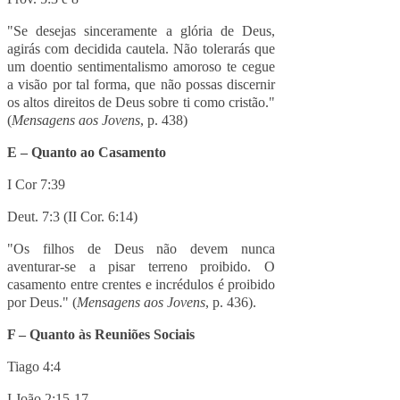
"Se desejas sinceramente a glória de Deus,
agirás com decidida cautela. Não tolerarás que
um doentio sentimentalismo amoroso te cegue
a visão por tal forma, que não possas discernir
os altos direitos de Deus sobre ti como cristão."
(
Mensagens aos Jovens
, p. 438)
E – Quanto ao Casamento
I Cor 7:39
Deut. 7:3 (II Cor. 6:14)
"Os filhos de Deus não devem nunca
aventurar-se a pisar terreno proibido. O
casamento entre crentes e incrédulos é proibido
por Deus." (
Mensagens aos Jovens
, p. 436).
F – Quanto às Reuniões Sociais
Tiago 4:4
I João 2:15-17