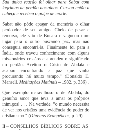
Sua única reação foi olhar para Sabat com
lágrimas de perdão nos alhos. Curvou então a
cabeça e recebeu o golpe de morte
.
Sabat não pôde apagar da memória o olhar
perdoador de seu amigo. Cheio de pesar e
remorso, ele saiu de Bucara e vagueou dum
lugar para o outro buscando paz, mas não
conseguia encontrá-la. Finalmente foi para a
Índia, onde travou conhecimento com alguns
missionários cristãos e aprendeu o significado
do perdão. Aceitou o Cristo de Abdala e
acabou encontrando a paz que vinha
procurando há muito tempo." (Donaldo E.
Mansell.
Meditações Matinais
– 1982, p. 336) .
Que exemplo maravilhoso o de Abdala, do
genuíno amor que leva a amar os próprios
inimigos! . . . Na verdade, "o mundo necessita
de ver nos cristãos uma evidência do poder do
cristianismo." (
Obreiros Evangélicos
, p. 29).
II – CONSELHOS BÍBLICOS SOBRE AS