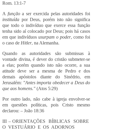
Rom. 13:1-7
A
função
a ser exercida pelas autoridades foi
instituída
por Deus, porém isto não significa
que todo o indivíduo que exerce essa função
tenha sido aí colocado por Deus; pois há casos
em que indivíduos
usurpam o poder
, como foi
o caso de
Hitler
, na Alemanha.
Quando as autoridades são submissas à
vontade divina, é dever do cristão submeter-se
a elas; porém quando isto não ocorre, a sua
atitude deve ser a mesma de Pedro e dos
demais apóstolos diante do Sinédrio, em
Jerusalém:
"Antes importa obedecer a Deus do
que aos homens."
(Atos 5:29)
Por outro lado, não cabe à igreja envolver-se
em questões políticas, pois Cristo mesmo
declarou: – João 18:36
III – ORIENTAÇÕES BÍBLICAS SOBRE
O VESTUÁRIO E OS ADORNOS