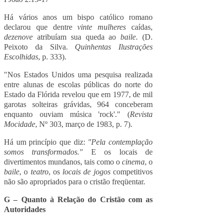
Há vários anos um bispo católico romano
declarou que dentre
vinte mulheres
caídas,
dezenove
atribuíam sua queda ao
baile
. (D.
Peixoto da Silva.
Quinhentas Ilustrações
Escolhidas
, p. 333).
"Nos Estados Unidos uma pesquisa realizada
entre alunas de escolas públicas do norte do
Estado da Flórida revelou que em 1977, de mil
garotas solteiras grávidas, 964 conceberam
enquanto ouviam música '
rock
'." (
Revista
Mocidade
, Nº 303, março de 1983, p. 7).
Há um princípio que diz:
"Pela contemplação
somos transformados."
E os locais de
divertimentos mundanos, tais como o
cinema
, o
baile
, o
teatro
, os
locais de jogos
competitivos
não são apropriados para o cristão freqüentar.
G – Quanto à Relação do Cristão com as
Autoridades