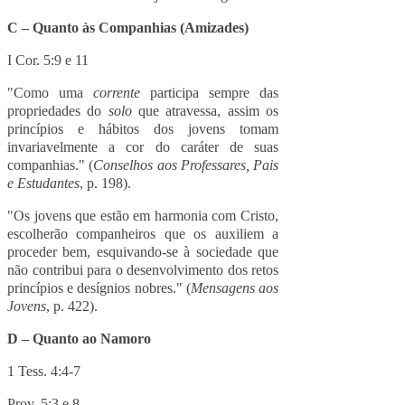
C – Quanto às Companhias (Amizades)
I Cor. 5:9 e 11
"Como uma
corrente
participa sempre das
propriedades do
solo
que atravessa, assim os
princípios e hábitos dos jovens tomam
invariavelmente a cor do caráter de suas
companhias." (
Conselhos aos Professares, Pais
e Estudantes
, p. 198).
"Os jovens que estão em harmonia com Cristo,
escolherão companheiros que os auxiliem a
proceder bem, esquivando-se à sociedade que
não contribui para o desenvolvimento dos retos
princípios e desígnios nobres." (
Mensagens aos
Jovens
, p. 422).
D – Quanto ao Namoro
1 Tess. 4:4-7
Prov. 5:3 e 8