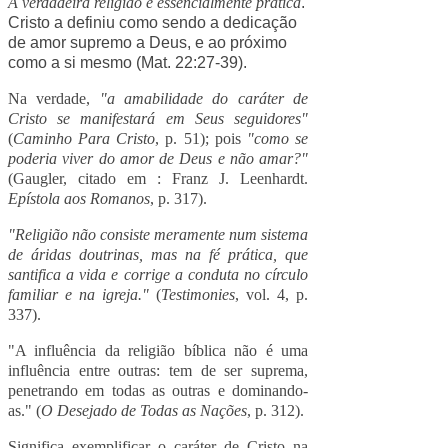
A verdadeira religião é essencialmente prática
.
Cristo a definiu como sendo a dedicação
de amor supremo a Deus, e ao próximo
como a si mesmo (Mat. 22:27-39).
Na verdade,
"a amabilidade do caráter de
Cristo se manifestará em Seus seguidores"
(
Caminho Para Cristo
, p. 51); pois
"como se
poderia viver do amor de Deus e não amar?"
(Gaugler, citado em :
Franz J. Leenhardt
.
Epístola aos Romanos
, p. 317).
"Religião não consiste meramente num sistema
de áridas doutrinas, mas na fé prática, que
santifica a vida e corrige a conduta no círculo
familiar e na igreja."
(
Testimonies
, vol. 4, p.
337).
"A influência da religião bíblica não é uma
influência entre outras: tem de ser suprema,
penetrando em todas as outras e dominando-
as." (
O Desejado de Todas as Nações
, p. 312).
Significa exemplificar o caráter de Cristo na