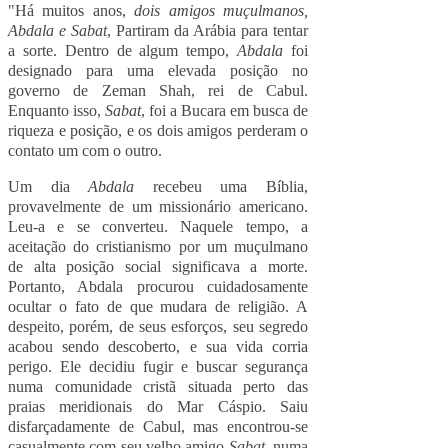
"Há muitos anos,
dois amigos muçulmanos,
Abdala e Sabat
, Partiram da Arábia para tentar
a sorte. Dentro de algum tempo,
Abdala
foi
designado para uma elevada posição no
governo de Zeman Shah, rei de Cabul.
Enquanto isso,
Sabat
, foi a Bucara em busca de
riqueza e posição, e os dois amigos perderam o
contato um com o outro.
Um dia
Abdala
recebeu uma Bíblia,
provavelmente de um missionário americano.
Leu-a e se converteu. Naquele tempo, a
aceitação do cristianismo por um muçulmano
de alta posição social significava a morte.
Portanto, Abdala procurou cuidadosamente
ocultar o fato de que mudara de religião. A
despeito, porém, de seus esforços, seu segredo
acabou sendo descoberto, e sua vida corria
perigo. Ele decidiu fugir e buscar segurança
numa comunidade cristã situada perto das
praias meridionais do Mar Cáspio. Saiu
disfarçadamente de Cabul, mas encontrou-se
casualmente com seu velho amigo
Sabat
, numa