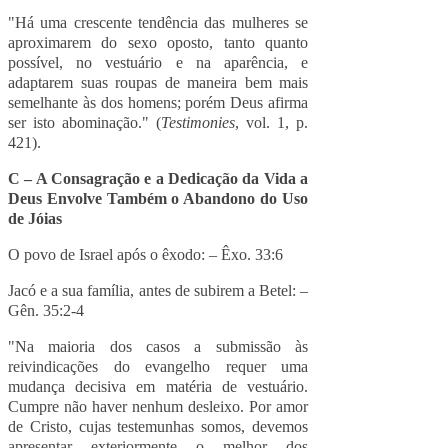
"Há uma crescente tendência das mulheres se
aproximarem do sexo oposto, tanto quanto
possível, no vestuário e na aparência, e
adaptarem suas roupas de maneira bem mais
semelhante às dos homens; porém Deus afirma
ser isto abominação." (
Testimonies
, vol. 1, p.
421).
C – A Consagração e a Dedicação da Vida a
Deus Envolve Também o Abandono do Uso
de Jóias
O povo de Israel após o êxodo: – Êxo. 33:6
Jacó e a sua família, antes de subirem a Betel: –
Gên. 35:2-4
"Na maioria dos casos a submissão às
reivindicações do evangelho requer uma
mudança decisiva em matéria de vestuário.
Cumpre não haver nenhum desleixo. Por amor
de Cristo, cujas testemunhas somos, devemos
apresentar exteriormente o melhor dos