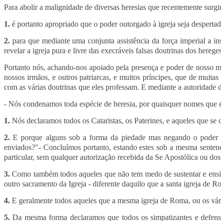
Para abolir a malignidade de diversas heresias que recentemente surg
1.
é portanto apropriado que o poder outorgado à igreja seja despertad
2.
para que mediante uma conjunta assistência da força imperial a in
revelar a igreja pura e livre das execráveis falsas doutrinas dos hereges
Portanto nós, achando-nos apoiado pela presença e poder de nosso ma
nossos irmãos, e outros patriarcas, e muitos príncipes, que de muit
com as várias doutrinas que eles professam. E mediante a autoridade d
- Nós condenamos toda espécie de heresia, por quaisquer nomes que 
1.
Nós declaramos todos os Cataristas, os Paterines, e aqueles que s
2.
E porque alguns sob a forma da piedade mas negando o poder 
enviados?"- Concluímos portanto, estando estes sob a mesma senten
particular, sem qualquer autorização recebida da Se Apostólica ou dos
3.
Como também todos aqueles que não tem medo de sustentar e ensin
outro sacramento da Igreja - diferente daquilo que a santa igreja de 
4.
E geralmente todos aqueles que a mesma igreja de Roma, ou os vário
5.
Da mesma forma declaramos que todos os simpatizantes e defensor