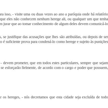
a isso, - visite uma ou duas vezes ao ano a paróquia onde há relatóri
rar que eles não conhecem nenhum herege ali, ou qualquer um que tenha
çam jurar que ao tomar conhecimento de algum deles devem comunicá-lo
se justifique das acusações que lhes são atribuídas, ou depois de se
isto é suficiente prova para condená-lo como herege e sujeito às punições
 - devem prometer, que em todos estes particulares, sempre que seja
ue se esforçarão fielmente, de acordo com o cargo e poder que possuem,
ir os hereges, - nós decretamos que esta cidade seja excluída de tod