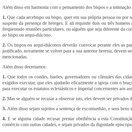
Além disso em harmonia com o pensamento dos bispos e a intimação d
1.
Que cada arcebispo ou bispo, quer em sua própria pessoa ou por se
suspeito da presença de hereges. E ali requisite dois ou três homen
freqüentado reuniões particulares, ou alguém que seja diferente da
ao bispo ou arqui-diácono.
2.
Os bispos ou arqui-diáconos deverão convocar perante eles as par
justificado, novamente se volver para a sua anterior heresia, devem se
mencionadas.
Além disso decretamos:
1.
Que todos os condes, barões, governadores ou cônsules das cidade
exigidos executar, que eles ajudarão eficazmente a igreja com o bra
para executar os estatutos eclesiásticos e imperial concernentes aos a
2.
Mas se alguém se recusar a observar isto, eles devem ser privados d
3.
Além disso sejam sujeitos a sentença de excomunhão, e seus bens se
4.
E se alguma cidade recusar prestar obediência a esta Constituiçã
comércio com outras cidades, e sejam privados da dignidade episcopa