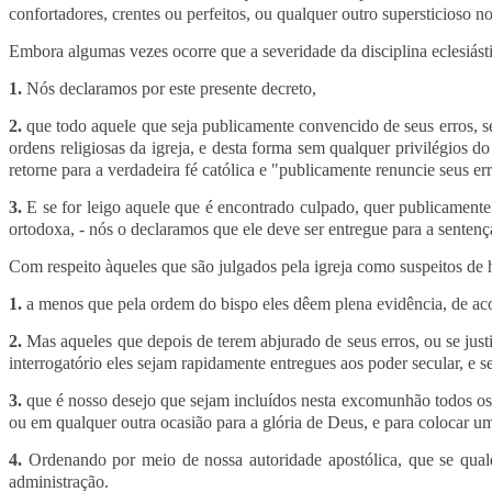
confortadores, crentes ou perfeitos, ou qualquer outro supersticioso
Embora algumas vezes ocorre que a severidade da disciplina eclesiást
1.
Nós declaramos por este presente decreto,
2.
que todo aquele que seja publicamente convencido de seus erros, s
ordens religiosas da igreja, e desta forma sem qualquer privilégios d
retorne para a verdadeira fé católica e "publicamente renuncie seus e
3.
E se for leigo aquele que é encontrado culpado, quer publicamente
ortodoxa, - nós o declaramos que ele deve ser entregue para a sentenç
Com respeito àqueles que são julgados pela igreja como suspeitos de h
1.
a menos que pela ordem do bispo eles dêem plena evidência, de acor
2.
Mas aqueles que depois de terem abjurado de seus erros, ou se just
interrogatório eles sejam rapidamente entregues aos poder secular, e 
3.
que é nosso desejo que sejam incluídos nesta excomunhão todos os h
ou em qualquer outra ocasião para a glória de Deus, e para colocar um
4.
Ordenando por meio de nossa autoridade apostólica, que se qualq
administração.