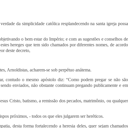
 verdade da simplicidade católica resplandecendo na santa igreja poss
objetivando o bem estar do Império; e com as sugestões e conselhos de
a estes hereges que tem sido chamados por diferentes nomes, de acordo
or deste decreto,
tes, Arnoldistas, acharem-se sob perpétuo anátema.
gar, contudo o mesmo apóstolo diz: “Como podem pregar se não sã
o sendo enviados, não obstante continuam pregando publicamente e em
sus Cristo, batismo, a remissão dos pecados, matrimônio, ou qualquer
spos próximos, - todos os que eles julgarem ser heréticos.
patia, desta forma fortalecendo a heresia deles, quer sejam chamado