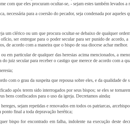
 nome com que eles procuram ocultar-se, - sejam estes também levados a
ica, necessária para a coersão do pecador, seja condenada por aqueles
eja um clérico ou um que procura ocultar-se debaixo de qualquer ordem 
o ofício, ser entregue para o poder secular para ser punido de acordo,
rros, de acordo com a maneira que o bispo de sua diocese achar melhor.
 ou em particular de qualquer das heresias acima mencionados, a menos
a do juiz secular para receber o castigo que merece de acordo com a qu
eresia;
do com o grau da suspeita que repousa sobre eles, e da qualidade de su
ificado após terem sido interrogados por seus bispos; se eles se torna
seus bens confiscados para o uso da igreja. Decretamos ainda
;
ereges, sejam repetidas e renovados em todos os patriarcas, arcebispos 
 ponto final a toda depravação herética;
uer bispo for encontrado em falha, indolente na execução deste decr