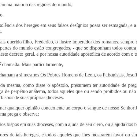
iram na maioria das regiões do mundo;
o,
solência dos hereges em seus falsos desígnios possa ser esmagada, e a
.
is querido filho, Frederico, o ilustre imperador dos romanos, sempre 
as partes do mundo estão congregados, - que se disponham todos contr
este decreto geral, e por nossa autoridade apostólica de acordo com o te
é chamada. Mais particularmente,
e chamam a si mesmos Os Pobres Homens de Leon, os Paisagistas, Josefi
da mesma, como disse o apóstolo, presumem ter autoridade de pre
ça de perpétuo anátema, todos aqueles que ou sendo proibidos ou nã
 bispos de suas próprias dioceses.
ar qualquer opinião concernente ao corpo e sangue de nosso Senhor Je
Roma prega e observa;
s bispos em suas dioceses, com a ajuda de seu clero, ou a ajuda dos bi
es de tais hereges, e todos aqueles que lhes mostrarem favor ou sim