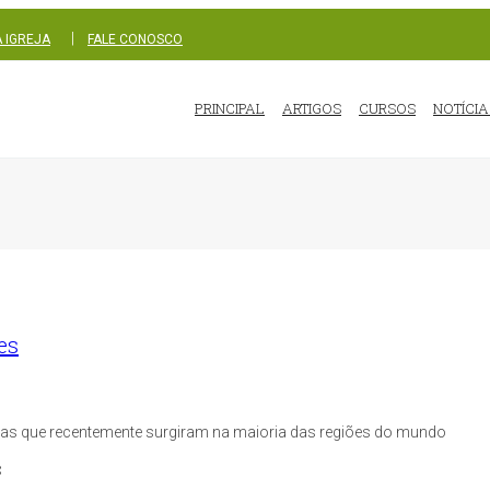
|
 IGREJA
FALE CONOSCO
PRINCIPAL
ARTIGOS
CURSOS
NOTÍCIA
es
esias que recentemente surgiram na maioria das regiões do mundo
: