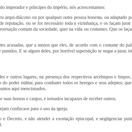
o imperador e príncipes do império, nós acrescentamos:
u arqui-diácono ou por qualquer outra pessoa honesta, ou adaptado par
s de reputação, ou se for necessário toda a vizinhança, e os façam ju
 conversação comum da sociedade, quer na vida ou costumes. Que os fa
tes acusadas, que a menos que eles, de acordo com o costume do país, 
r punidos. E se algum deles, por horrível superstição se negar a jurar, 
s e outros lugares, na presença dos respectivos arcebispos e bispos,
ço do poder militar, para combater todos os hereges e seus adeptos; q
ssuntos aqui mencionados.
e suas honras e cargos, e tornados incapazes de receber outros.
jam confiscaos para o uso da igreja.
o e Decreto, e não atender a exortação episcopal, e negligenciar pun
l.