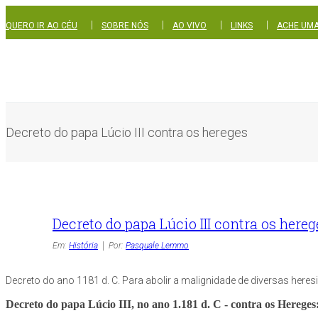
|
|
|
|
QUERO IR AO CÉU
SOBRE NÓS
AO VIVO
LINKS
ACHE UMA
Decreto do papa Lúcio III contra os hereges
Decreto do papa Lúcio III contra os hereg
Em:
História
Por:
Pasquale Lemmo
Decreto do ano 1181 d. C. Para abolir a malignidade de diversas her
Decreto do papa Lúcio III, no ano 1.181 d. C - contra os Hereges