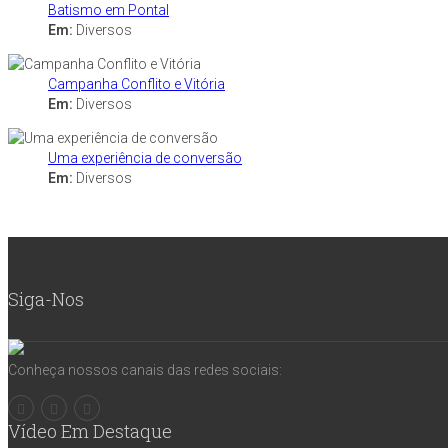
Batismo em Pontal
Em:
Diversos
Campanha Conflito e Vitória
Em:
Diversos
Uma experiência de conversão
Em:
Diversos
Siga-Nos
Conheça nossos canais das redes sociais:
Vídeo Em Destaque