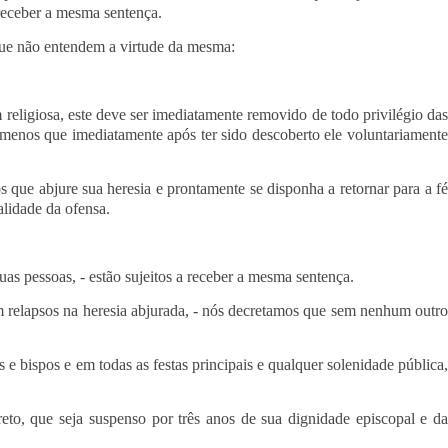
 receber a mesma sentença.
 que não entendem a virtude da mesma:
religiosa, este deve ser imediatamente removido de todo privilégio das
 a menos que imediatamente após ter sido descoberto ele voluntariamente
 que abjure sua heresia e prontamente se disponha a retornar para a f
alidade da ofensa.
as pessoas, - estão sujeitos a receber a mesma sentença.
rem relapsos na heresia abjurada, - nós decretamos que sem nenhum outr
e bispos e em todas as festas principais e qualquer solenidade pública
eto, que seja suspenso por três anos de sua dignidade episcopal e da