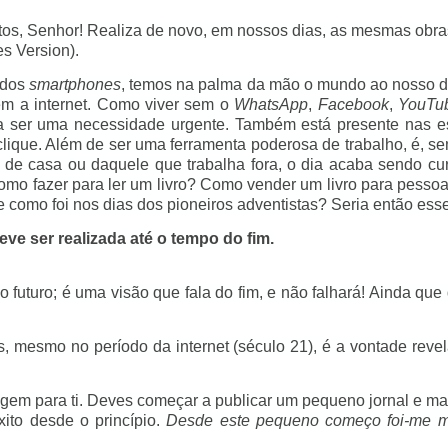
 atos, Senhor! Realiza de novo, em nossos dias, as mesmas obr
s Version).
 dos
smartphones
, temos na palma da mão o mundo ao nosso d
em a internet. Como viver sem o
WhatsApp
,
Facebook
,
YouTu
a ser uma necessidade urgente. Também está presente nas esc
ique. Além de ser uma ferramenta poderosa de trabalho, é, se
a de casa ou daquele que trabalha fora, o dia acaba sendo cu
 como fazer para ler um livro? Como vender um livro para pes
e como foi nos dias dos pioneiros adventistas? Seria então ess
ve ser realizada até o tempo do fim.
futuro; é uma visão que fala do fim, e não falhará! Ainda que
uras, mesmo no período da internet (século 21), é a vontade r
em para ti. Deves começar a publicar um pequeno jornal e man
ito desde o princípio.
Desde este pequeno começo foi-me mo