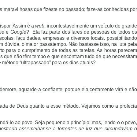
as maravilhosas que fizeste no passado; faze-as conhecidas por
ispor. Assim é a
web
: incontestavelmente um veículo de grand
be
e
Google
? Ela faz parte dos lares de pessoas de todos o
olas, faculdades, empresas e diversos locais, possibilitando
m dúvida, o maior passatempo. Não bastasse isso, na luta pela
rto para o cumprimento de todas as tarefas. As horas parecem
soas que não têm tempo e que encontram tudo de que necessitam
e método “ultrapassado” para os dias atuais?
 demore, aguarde-a confiante; porque ela certamente virá e nã
evelada de Deus quanto a esse método. Vejamos como a profecia
dá-lo ao povo. Seja pequeno a princípio; mas, lendo-o o povo,
strado assemelhar-se a torrentes de luz que circundavam 