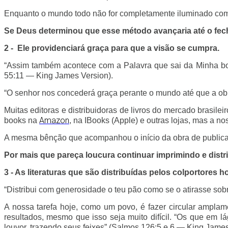
Enquanto o mundo todo não for completamente iluminado com 
Se Deus determinou que esse método avançaria até o fech
2 - Ele providenciará graça para que a visão se cumpra.
“Assim também acontece com a Palavra que sai da Minha boca:
55:11 — King James Version).
“O senhor nos concederá graça perante o mundo até que a o
Muitas editoras e distribuidoras de livros do mercado brasile
Amazon
books na
, na IBooks (Apple) e outras lojas, mas a n
A mesma bênção que acompanhou o início da obra de publicaç
Por mais que pareça loucura continuar imprimindo e distrib
3 - As literaturas que são distribuídas pelos colportores
“Distribui com generosidade o teu pão como se o atirasse sob
A nossa tarefa hoje, como um povo, é fazer circular ampla
resultados, mesmo que isso seja muito difícil. “Os que em 
louvor, trazendo seus feixes” (Salmos 126:5 e 6 — King James