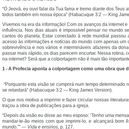
“Ó Jeová, eu ouvi falar da Tua fama e tremo diante dos Teus
todos também em nossa época” (Habacuque 3:2 — King Jame
Vivemos na era da informação! Com os avanços da internet e
influência. Nos dias atuais é impossível pensar no mundo s
cantos do planeta. Estar conectado à rede mundial passou 
acesso às informações e notícias do mundo com apenas um cl
sobrevivência e nos vários e intermináveis afazeres da don
passar mais rápido, os dias parecem encurtar. Nessa rotina,
na internet? Será que a colportagem não é mais tão important
1 - A Profecia aponta a colportagem como uma obra que de
“Porquanto esta visão se cumprirá num tempo determinado no 
se retardará” (Habacuque 3:2 — King James Version).
O que nos motiva a imprimir e fazer circular nossas literat
traçou a obra de publicações para a igreja.
“Depois da visão eu disse ao meu esposo: ‘Tenho uma mensag
mandar-te-ão meios com que imprimi-lo, e alcançará bom êx
mundo
.”” —
Vida e ensinos,
p. 127.