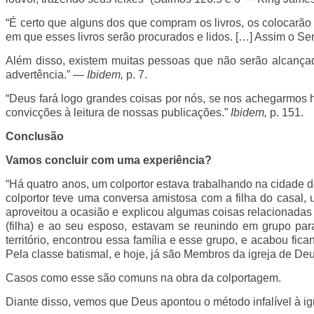
“É certo que alguns dos que compram os livros, os colocarão
em que esses livros serão procurados e lidos. […] Assim o 
Além disso, existem muitas pessoas que não serão alcançada
advertência.” —
Ibidem,
p. 7.
“Deus fará logo grandes coisas por nós, se nos achegarmos hu
convicções à leitura de nossas publicações.”
Ibidem,
p. 151.
Conclusão
Vamos concluir com uma experiência?
“Há quatro anos, um colportor estava trabalhando na cidade d
colportor teve uma conversa amistosa com a filha do casal,
aproveitou a ocasião e explicou algumas coisas relacionadas a
(filha) e ao seu esposo, estavam se reunindo em grupo par
território, encontrou essa família e esse grupo, e acabou 
Pela classe batismal, e hoje, já são Membros da igreja de Deu
Casos como esse são comuns na obra da colportagem.
Diante disso, vemos que Deus apontou o método infalível à ig