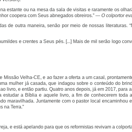
 na estante ou na mesa da sala de visitas e raramente os olh
Senhor coopera com Seus abnegados obreiros.” —
O colportor ev
s de outra maneira, senão por meio de nossas literaturas. “
mildes e crentes a Seus pés. [...] Mais de mil serão logo conv
e Missão Velha-CE, e ao fazer a oferta a um casal, prontamente
 uma mulher já casada, que indagou sobre o conteúdo do brin
o livro, e então partiu. Quatro anos depois, já em 2017, para 
a estudar a Bíblia e aquele livro, a fim de conhecerem toda
ficando maravilhada. Juntamente com o pastor local encaminho
s na Terra.”
reja, e está apelando para que os reformistas revivam a colpor