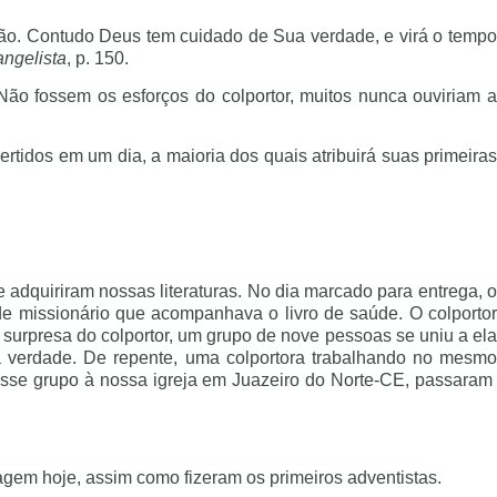
arão. Contudo Deus tem cuidado de Sua verdade, e virá o tempo
angelista
, p. 150.
Não fossem os esforços do colportor, muitos nunca ouviriam a
ertidos em um dia, a maioria dos quais atribuirá suas primeiras
 adquiriram nossas literaturas. No dia marcado para entrega, o
de missionário que acompanhava o livro de saúde. O colportor
a surpresa do colportor, um grupo de nove pessoas se uniu a ela
 a verdade. De repente, uma colportora trabalhando no mesmo
u esse grupo à nossa igreja em Juazeiro do Norte-CE, passaram
tagem hoje, assim como fizeram os primeiros adventistas.