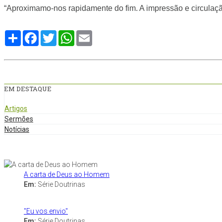
“Aproximamo-nos rapidamente do fim. A impressão e circulação
Compartilhe
Facebook
Twitter
WhatsApp
Email
EM DESTAQUE
Artigos
Sermões
Notícias
A carta de Deus ao Homem
Em:
Série Doutrinas
"Eu vos envio"
Em:
Série Doutrinas