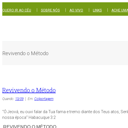
|
|
|
|
QUERO IR AO CÉU
SOBRE NÓS
AO VIVO
LINKS
ACHE UMA
Revivendo o Método
Revivendo o Método
Quando:
13/09
Em:
Colportagem
“Ó Jeová, eu ouvi falar da Tua fama e tremo diante dos Teus atos, 
nossa época” Habacuque 3:2
REVIVENDO O MÉTODO