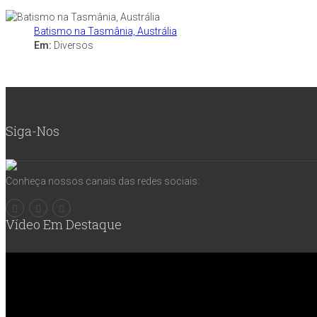
Batismo na Tasmânia, Austrália
Em:
Diversos
Siga-Nos
Conheça nossos canais das redes sociais:
Vídeo Em Destaque