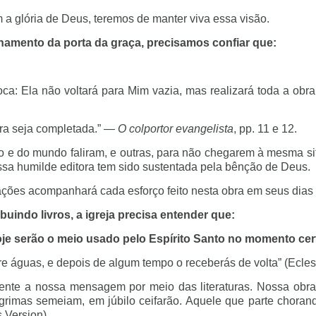
a glória de Deus, teremos de manter viva essa visão.
amento da porta da graça, precisamos confiar que:
 Ela não voltará para Mim vazia, mas realizará toda a obra qu
bra seja completada.” —
O colportor evangelista
, pp. 11 e 12.
iro e do mundo faliram, e outras, para não chegarem à mesma sit
ossa humilde editora tem sido sustentada pela bênção de Deus.
ões acompanhará cada esforço feito nesta obra em seus dias f
uindo livros, a igreja precisa entender que:
 hoje serão o meio usado pelo Espírito Santo no momento cer
re águas, e depois de algum tempo o receberás de volta” (Ecle
mente a nossa mensagem por meio das literaturas. Nossa obra
lágrimas semeiam, em júbilo ceifarão. Aquele que parte chora
 Version).